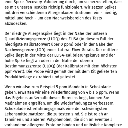
eine Spike-Recovery-Validierung durch, um sicherzustellen, dass
es mit unseren Testkits richtig funktioniert. Wir setzen Spikes
mit drei verschiedenen Allergenkonzentrationen ein - niedrig,
mittel und hoch - um den Nachweisbereich des Tests
abzudecken.
Der niedrige Allergenspike liegt in der Nähe der unteren
Quantifizierungsgrenze (LLOQ) des ELISA (in diesem Fall der
niedrigste Kalibratorwert über 0 ppm) oder in der Nähe der
Nachweisgrenze (LOD) eines Lateral Flow-Geräts. Der mittlere
Spike liegt in der Mitte der ELISA-Kalibrierungskurve und der
hohe Spike liegt an oder in der Nähe der oberen
Bestimmungsgrenze (ULOQ) (der Kalibrator mit dem höchsten
ppm-Wert). Die Probe wird gemäß der mit dem Kit gelieferten
Produktbeilage extrahiert und getestet.
Wenn wir also zum Beispiel 5 ppm Mandeln in Schokolade
geben, erwarten wir eine Wiederfindung von 4 bis 6 ppm. Wenn
das Ergebnis außerhalb dieses Bereichs liegt, können Sie
Maßnahmen ergreifen, um die Wiederfindung zu verbessern.
Schokolade ist erfahrungsgemäß eine der schwierigsten
Lebensmittelmatrizen, die zu testen sind. Sie ist reich an
Tanninen und anderen Polyphenolen, die sich an eventuell
vorhandene allergene Proteine binden und unlösliche Komplexe