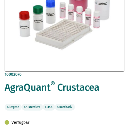
Zum
10002076
Anfang
®
AgraQuant
Crustacea
der
Bildergalerie
springen
Allergene
Krustentiere
ELISA
Quantitativ
Verfügbar