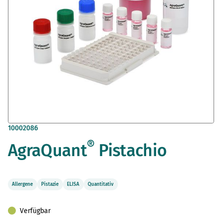
Zum
10002086
Anfang
®
AgraQuant
Pistachio
der
Bildergalerie
springen
Allergene
Pistazie
ELISA
Quantitativ
Verfügbar