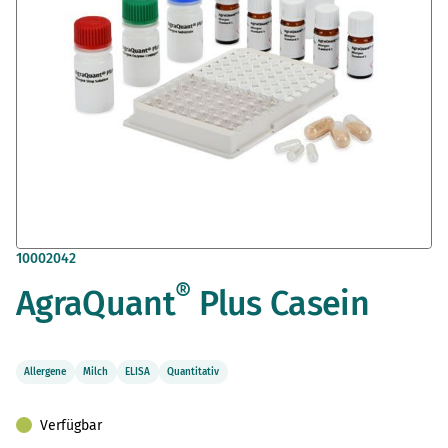
Zum
10002042
Anfang
®
AgraQuant
Plus Casein
der
Bildergalerie
springen
Allergene
Milch
ELISA
Quantitativ
Verfügbar