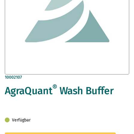
Zum
10002107
Anfang
®
AgraQuant
Wash Buffer
der
Bildergalerie
springen
Verfügbar