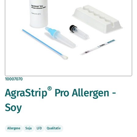
Zum
10007070
Anfang
®
AgraStrip
Pro Allergen -
der
Bildergalerie
springen
Soy
Allergene
Soja
LFD
Qualitativ