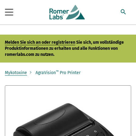
Melden Sie sich an oder registrieren
Sie sich, um vollständige
Produktinformationen zu erhalten und alle Funktionen von
romerlabs.com zu nutzen.
™
Mykotoxine
AgraVision
Pro Printer
Zum
Ende
der
Bildergalerie
springen