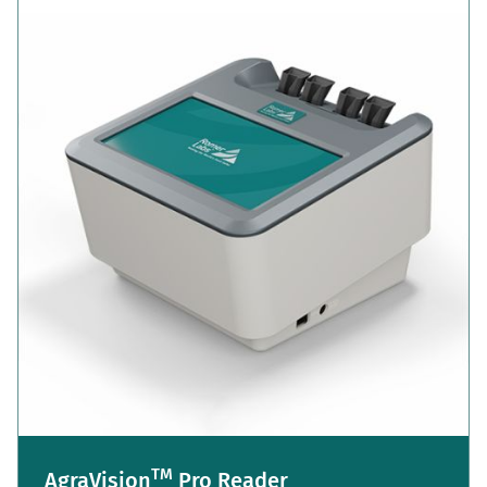
TM
AgraVision
Pro Reader