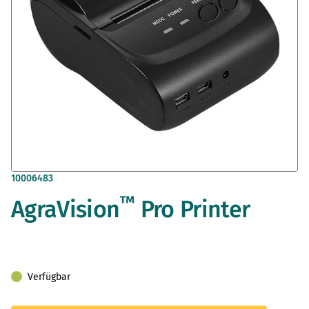
Zum
10006483
Anfang
™
AgraVision
Pro Printer
der
Bildergalerie
springen
Verfügbar