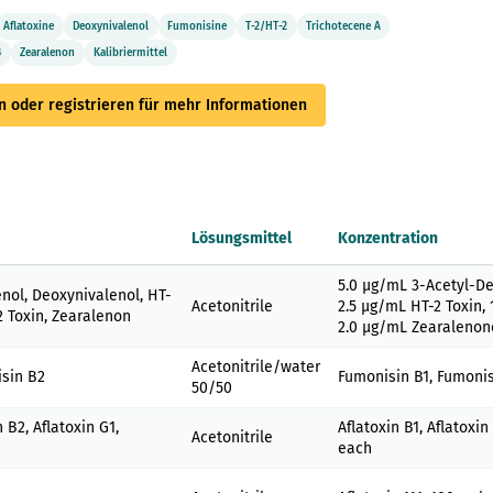
Aflatoxine
Deoxynivalenol
Fumonisine
T-2/HT-2
Trichotecene A
B
Zearalenon
Kalibriermittel
 oder registrieren für mehr Informationen
Lösungsmittel
Konzentration
5.0 µg/mL 3-Acetyl-De
nol, Deoxynivalenol, HT-
Acetonitrile
2.5 µg/mL HT-2 Toxin, 
-2 Toxin, Zearalenon
2.0 µg/mL Zearalenon
Acetonitrile/water
isin B2
Fumonisin B1, Fumoni
50/50
n B2, Aflatoxin G1,
Aflatoxin B1, Aflatoxin
Acetonitrile
each