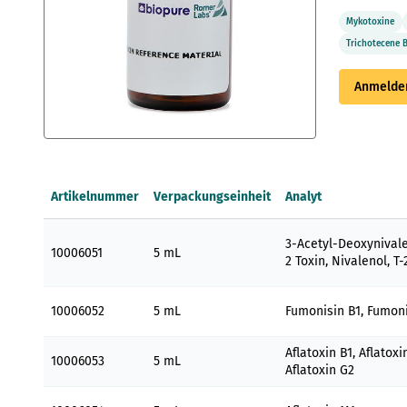
Mykotoxine
Trichotecene 
Anmelden
Zum
Anfang
der
Artikelnummer
Verpackungseinheit
Analyt
Bildergalerie
springen
Gruppenartikel
3-Acetyl-Deoxynivale
10006051
5 mL
2 Toxin, Nivalenol, T
10006052
5 mL
Fumonisin B1, Fumon
Aflatoxin B1, Aflatoxi
10006053
5 mL
Aflatoxin G2