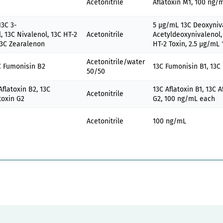
Acetonitrile
Aflatoxin M1, 100 ng/
13C 3-
5 µg/mL 13C Deoxyniva
, 13C Nivalenol, 13C HT-2
Acetonitrile
Acetyldeoxynivalenol,
 13C Zearalenon
HT-2 Toxin, 2.5 µg/mL
Acetonitrile/water
C Fumonisin B2
13C Fumonisin B1, 13C
50/50
Aflatoxin B2, 13C
13C Aflatoxin B1, 13C A
Acetonitrile
atoxin G2
G2, 100 ng/mL each
Acetonitrile
100 ng/mL