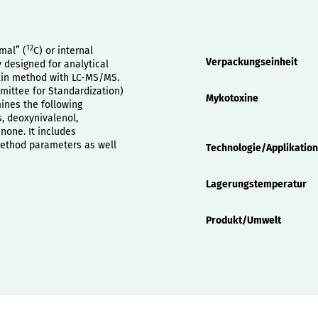
12
Eigenschaften
mal” (
C) or internal
Verpackungseinheit
y designed for analytical
oxin method with LC-MS/MS.
mittee for Standardization)
Mykotoxine
ines the following
, deoxynivalenol,
enone. It includes
method parameters as well
Technologie/Applikation
Lagerungstemperatur
Produkt/Umwelt