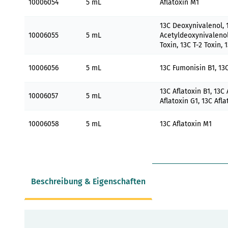
10006054
5 mL
Aflatoxin M1
13C Deoxynivalenol, 
10006055
5 mL
Acetyldeoxynivalenol
Toxin, 13C T-2 Toxin,
10006056
5 mL
13C Fumonisin B1, 13
13C Aflatoxin B1, 13C 
10006057
5 mL
Aflatoxin G1, 13C Afl
10006058
5 mL
13C Aflatoxin M1
Beschreibung & Eigenschaften