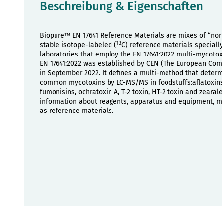
Beschreibung & Eigenschaften
Biopure™ EN 17641 Reference Materials are mixes of “nor
13
stable isotope-labeled (
C) reference materials speciall
laboratories that employ the EN 17641:2022 multi-mycot
EN 17641:2022 was established by CEN (The European Com
in September 2022. It defines a multi-method that determ
common mycotoxins by LC-MS/MS in foodstuffs:aflatoxins
fumonisins, ochratoxin A, T-2 toxin, HT-2 toxin and zearal
information about reagents, apparatus and equipment, 
as reference materials.