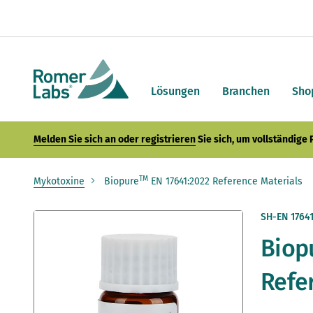
Lösungen
Branchen
Sho
Melden Sie sich an oder registrieren
Sie sich, um vollständige
TM
Mykotoxine
Biopure
EN 17641:2022 Reference Materials
Zum
SH-EN 1764
Ende
Biop
der
Bildergalerie
springen
Refe