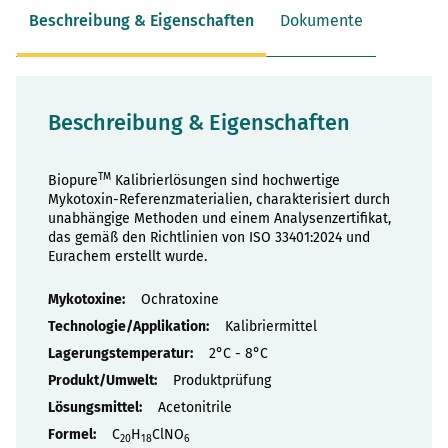
Beschreibung & Eigenschaften
Dokumente
Beschreibung & Eigenschaften
TM
Biopure
Kalibrierlösungen sind hochwertige
Mykotoxin-Referenzmaterialien, charakterisiert durch
unabhängige Methoden und einem Analysenzertifikat,
das gemäß den Richtlinien von ISO 33401:2024 und
Eurachem erstellt wurde.
Eigenschaften
Ochratoxine
Kalibriermittel
2°C - 8°C
Produktprüfung
Acetonitrile
C
H
ClNO
20
18
6