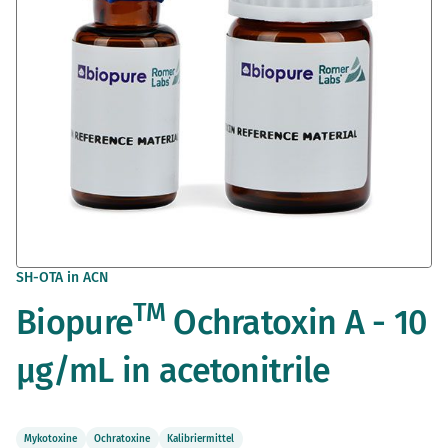
Zum
SH-OTA in ACN
Anfang
TM
Biopure
Ochratoxin A - 10
der
Bildergalerie
springen
µg/mL in acetonitrile
Mykotoxine
Ochratoxine
Kalibriermittel