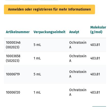
Anmelden oder registrieren für mehr Informationen
Molekularge
Artikelnummer
Verpackungseinheit
Analyt
(g/mol)
Gruppenartikel
10000346
Ochratoxin
5 mL
403.81
(002023)
A
10003658
Ochratoxin
1 mL
403.81
(S02023)
A
Ochratoxin
10006719
5 mL
403.81
A
Ochratoxin
10006720
1 mL
403.81
A