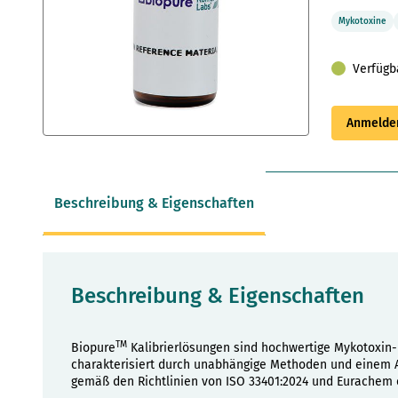
Mykotoxine
Verfügb
Anmelden
Zum
Anfang
der
Bildergalerie
Beschreibung & Eigenschaften
springen
Beschreibung & Eigenschaften
TM
Biopure
Kalibrierlösungen sind hochwertige Mykotoxin-
charakterisiert durch unabhängige Methoden und einem An
gemäß den Richtlinien von ISO 33401:2024 und Eurachem e