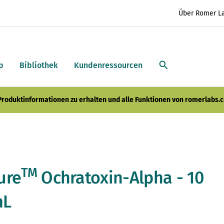
Über Romer L
p
Bibliothek
Kundenressourcen
 Produktinformationen zu erhalten und alle Funktionen von romerlabs.c
TM
ure
Ochratoxin-Alpha - 10
mL