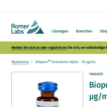
Lösungen
Branchen
Sho
Melden Sie sich an oder registrieren
Sie sich, um vollständige
TM
Mykotoxine
Biopure
Ochratoxin-Alpha - 10 µg/mL
Zum
10003675
Ende
Biop
der
Bildergalerie
springen
µg/