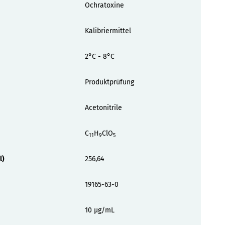
Ochratoxine
Kalibriermittel
2°C - 8°C
Produktprüfung
Acetonitrile
C
H
ClO
11
9
5
l)
256,64
19165-63-0
10 µg/mL