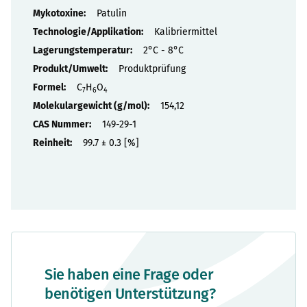
Patulin
Kalibriermittel
2°C - 8°C
Produktprüfung
C
H
O
7
6
4
154,12
149-29-1
99.7 ± 0.3 [%]
Sie haben eine Frage oder
benötigen Unterstützung?