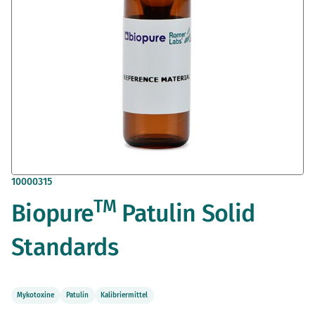
Zum
10000315
Anfang
TM
Biopure
Patulin Solid
der
Bildergalerie
springen
Standards
Mykotoxine
Patulin
Kalibriermittel