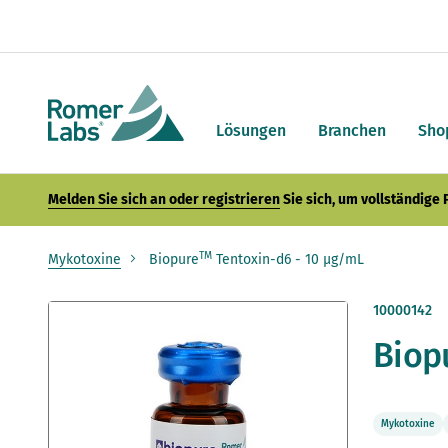
Lösungen
Branchen
Sho
Melden Sie sich an oder registrieren
Sie sich, um vollständige
TM
Mykotoxine
Biopure
Tentoxin-d6 - 10 µg/mL
Zum
10000142
Ende
Biop
der
Bildergalerie
springen
Mykotoxine