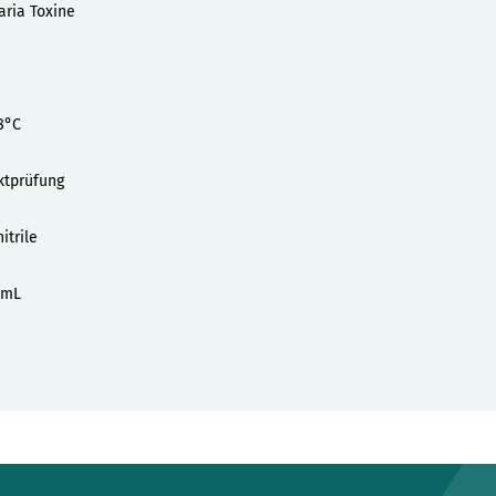
aria Toxine
8°C
ktprüfung
itrile
/mL