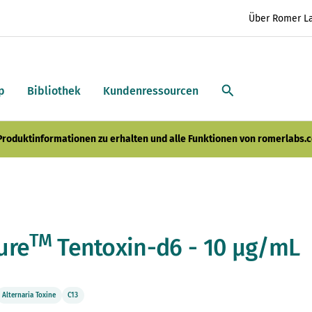
Über Romer L
p
Bibliothek
Kundenressourcen
 Produktinformationen zu erhalten und alle Funktionen von romerlabs.c
TM
ure
Tentoxin-d6 - 10 µg/mL
Alternaria Toxine
C13