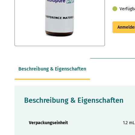
Verfügb
Anmelden
Zum
Anfang
der
Bildergalerie
Beschreibung & Eigenschaften
springen
Beschreibung & Eigenschaften
Eigenschaften
Verpackungseinheit
1.2 mL