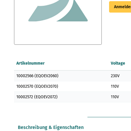
Anmelden
Zum
Anfang
der
Artikelnummer
Voltage
Bildergalerie
springen
Gruppenartikel
10002566 (EQOEV2060)
230V
10002570 (EQOEV2070)
110V
10002572 (EQOEV2072)
110V
Beschreibung & Eigenschaften