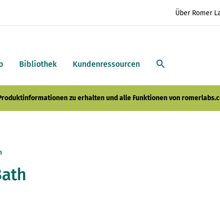
Über Romer L
p
Bibliothek
Kundenressourcen
 Produktinformationen zu erhalten und alle Funktionen von romerlabs.c
h
Bath