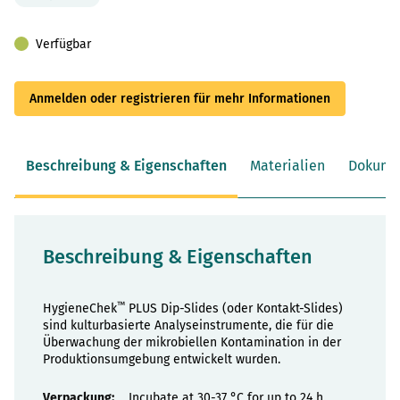
Verfügbar
Anmelden oder registrieren für mehr Informationen
Beschreibung & Eigenschaften
Materialien
Dokume
Beschreibung & Eigenschaften
™
HygieneChek
PLUS Dip-Slides (oder Kontakt-Slides)
sind kulturbasierte Analyseinstrumente, die für die
Überwachung der mikrobiellen Kontamination in der
Produktionsumgebung entwickelt wurden.
Eigenschaften
Incubate at 30-37 °C for up to 24 h.