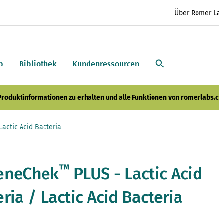
Über Romer L
p
Bibliothek
Kundenressourcen
 Produktinformationen zu erhalten und alle Funktionen von romerlabs.c
Lactic Acid Bacteria
™
eneChek
PLUS - Lactic Acid
ria / Lactic Acid Bacteria