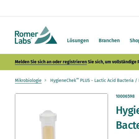
Lösungen
Branchen
Sho
Melden Sie sich an oder registrieren
Sie sich, um vollständige
™
Mikrobiologie
HygieneChek
PLUS - Lactic Acid Bacteria / 
Zum
10006598
Ende
Hygi
der
Bildergalerie
springen
Bacte