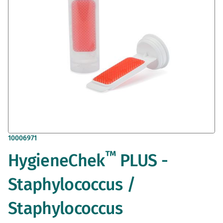
Zum
10006971
Anfang
™
HygieneChek
PLUS -
der
Bildergalerie
springen
Staphylococcus /
Staphylococcus