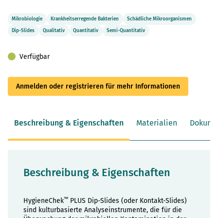
Mikrobiologie
Krankheitserregende Bakterien
Schädliche Mikroorganismen
Dip-Slides
Qualitativ
Quantitativ
Semi-Quantitativ
Verfügbar
Anmelden oder registrieren für mehr Informationen
Beschreibung & Eigenschaften
Materialien
Dokume
Beschreibung & Eigenschaften
™
HygieneChek
PLUS Dip-Slides (oder Kontakt-Slides)
sind kulturbasierte Analyseinstrumente, die für die