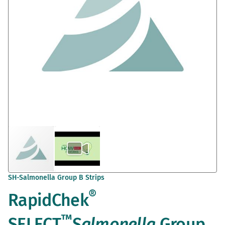
Zum
SH-Salmonella Group B Strips
Anfang
®
RapidChek
der
Bildergalerie
springen
™
SELECT
Salmonella
Group