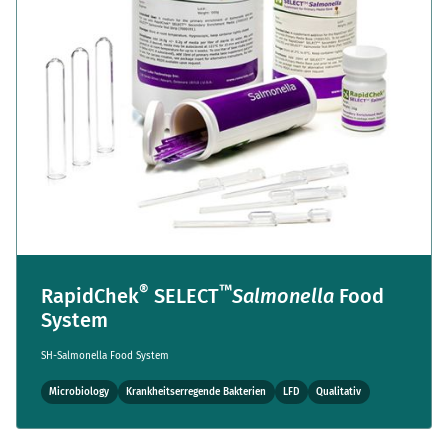
®
™
RapidChek
SELECT
Salmonella
Food
System
SH-Salmonella Food System
Microbiology
Krankheitserregende Bakterien
LFD
Qualitativ