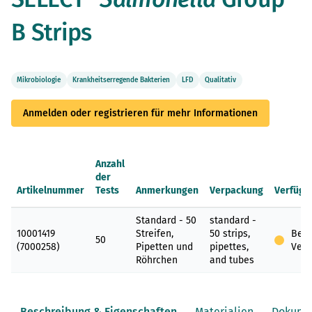
B Strips
Mikrobiologie
Krankheitserregende Bakterien
LFD
Qualitativ
Anmelden oder registrieren für mehr Informationen
Anzahl
der
Artikelnummer
Tests
Anmerkungen
Verpackung
Verfügb
Gruppenartikel
Standard - 50
standard -
10001419
Streifen,
50 strips,
Begr
50
(7000258)
Pipetten und
pipettes,
Verf
Röhrchen
and tubes
Beschreibung & Eigenschaften
Materialien
Dokume