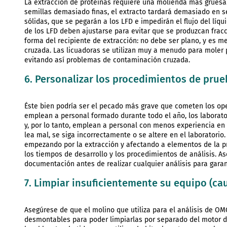
La extracción de proteínas requiere una molienda más gruesa. 
semillas demasiado finas, el extracto tardará demasiado en 
sólidas, que se pegarán a los LFD e impedirán el flujo del líqu
de los LFD deben ajustarse para evitar que se produzcan fra
forma del recipiente de extracción: no debe ser plano, y es me
cruzada. Las licuadoras se utilizan muy a menudo para moler p
evitando así problemas de contaminación cruzada.
6. Personalizar los procedimientos de prue
Éste bien podría ser el pecado más grave que cometen los ope
emplean a personal formado durante todo el año, los laborato
y, por lo tanto, emplean a personal con menos experiencia en
lea mal, se siga incorrectamente o se altere en el laboratorio
empezando por la extracción y afectando a elementos de la p
los tiempos de desarrollo y los procedimientos de análisis. A
documentación antes de realizar cualquier análisis para garant
7. Limpiar insuficientemente su equipo (c
Asegúrese de que el molino que utiliza para el análisis de OMG e
desmontables para poder limpiarlas por separado del motor 