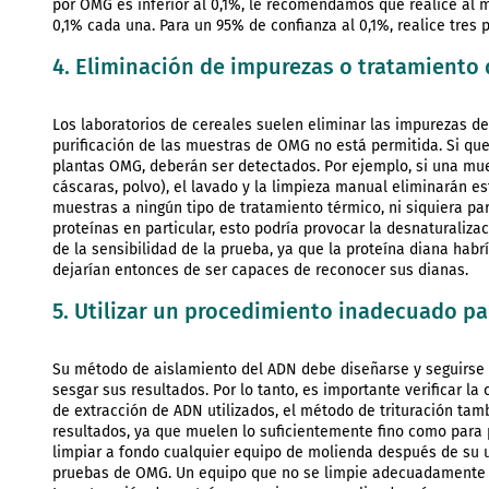
por OMG es inferior al 0,1%, le recomendamos que realice al 
0,1% cada una. Para un 95% de confianza al 0,1%, realice tres
4. Eliminación de impurezas o tratamiento 
Los laboratorios de cereales suelen eliminar las impurezas de
purificación de las muestras de OMG no está permitida. Si q
plantas OMG, deberán ser detectados. Por ejemplo, si una mu
cáscaras, polvo), el lavado y la limpieza manual eliminarán e
muestras a ningún tipo de tratamiento térmico, ni siquiera p
proteínas en particular, esto podría provocar la desnaturaliza
de la sensibilidad de la prueba, ya que la proteína diana hab
dejarían entonces de ser capaces de reconocer sus dianas.
5. Utilizar un procedimiento inadecuado pa
Su método de aislamiento del ADN debe diseñarse y seguirse 
sesgar sus resultados. Por lo tanto, es importante verificar la
de extracción de ADN utilizados, el método de trituración ta
resultados, ya que muelen lo suficientemente fino como para p
limpiar a fondo cualquier equipo de molienda después de su 
pruebas de OMG. Un equipo que no se limpie adecuadamente po