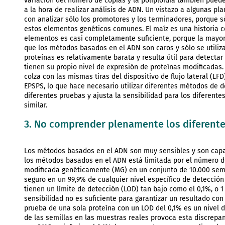
variación del número de copias y la poliploidía también pue
a la hora de realizar análisis de ADN. Un vistazo a algunas pl
con analizar sólo los promotores y los terminadores, porque s
estos elementos genéticos comunes. El maíz es una historia 
elementos es casi completamente suficiente, porque la mayor
que los métodos basados en el ADN son caros y sólo se utilizan
proteínas es relativamente barata y resulta útil para detecta
tienen su propio nivel de expresión de proteínas modificadas. T
colza con las mismas tiras del dispositivo de flujo lateral (LF
EPSPS, lo que hace necesario utilizar diferentes métodos de det
diferentes pruebas y ajusta la sensibilidad para los diferente
similar.
3. No comprender plenamente los diferente
Los métodos basados en el ADN son muy sensibles y son capac
los métodos basados en el ADN está limitada por el número de
modificada genéticamente (MG) en un conjunto de 10.000 semil
seguro en un 99,9% de cualquier nivel específico de detección
tienen un límite de detección (LOD) tan bajo como el 0,1%, o 
sensibilidad no es suficiente para garantizar un resultado c
prueba de una sola proteína con un LOD del 0,1% es un nivel d
de las semillas en las muestras reales provoca esta discrepan