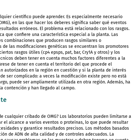
lquier científico puede aprender. Es especialmente necesario
MG), en las que hacer los deberes significa saber qué eventos
esultados erróneos. El problema está relacionado con los rasgos.
a que confiere una característica especial a la planta. Las
es combinaciones que producen rasgos similares o
 de las modificaciones genéticas se encuentran los promotores
ertos rasgos útiles (cp4 epsps, pat, bar, Cry1A y otros) y los
técnicos deben tener en cuenta muchos factores diferentes a la
úrese de tener en cuenta el territorio del que procede el
n autorizados en la región en cuestión y si la planta de interés
de ser complicado: a veces la modificación existe pero no está
rgo, puede ser ampliamente utilizada en otra región. Además, ha
a contención y han llegado al campo.
nte
 de cualquier cribado de OMG? Los laboratorios pueden limitarse a
 el alcance a varios eventos o proteínas, lo que puede resultar
cesidades y garantice resultados precisos. Los métodos basados
ón de ADN de alta calidad y de controles adecuados. La