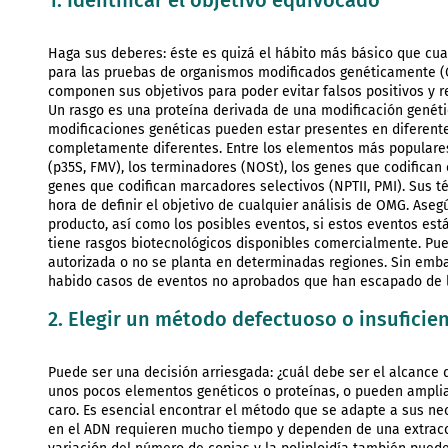
Haga sus deberes: éste es quizá el hábito más básico que cua
para las pruebas de organismos modificados genéticamente (O
componen sus objetivos para poder evitar falsos positivos y r
Un rasgo es una proteína derivada de una modificación genétic
modificaciones genéticas pueden estar presentes en diferent
completamente diferentes. Entre los elementos más populares
(p35S, FMV), los terminadores (NOSt), los genes que codifican ci
genes que codifican marcadores selectivos (NPTII, PMI). Sus 
hora de definir el objetivo de cualquier análisis de OMG. Aseg
producto, así como los posibles eventos, si estos eventos está
tiene rasgos biotecnológicos disponibles comercialmente. Pue
autorizada o no se planta en determinadas regiones. Sin emba
habido casos de eventos no aprobados que han escapado de l
2. Elegir un método defectuoso o insuficie
Puede ser una decisión arriesgada: ¿cuál debe ser el alcance
unos pocos elementos genéticos o proteínas, o pueden ampliar
caro. Es esencial encontrar el método que se adapte a sus ne
en el ADN requieren mucho tiempo y dependen de una extracci