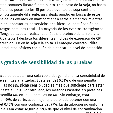
den causar problemas en las muestras y deben tenerse en cuenta
antas comunes ilustrará este punto. En el caso de la soja, no basta
ólo unos pocos de los 15 posibles eventos de soja contienen
completamente diferente: un cribado amplio en busca de estos
ía de los eventos en maíz contienen estos elementos. Mientras
 en laboratorios de servicios analíticos, la identificación de
r rasgos comunes in situ. La mayoría de los eventos transgénicos
enga cuidado al realizar el análisis proteínico de la soja y la
D). La tabla 1 destaca los diferentes índices de expresión de CP4
ección LFD en la soja y la colza. El enfoque correcto utiliza
s productos básicos con el fin de alcanzar un nivel de detección
s grados de sensibilidad de las pruebas
es de detectar una sola copia del gen diana. La sensibilidad de
 semillas analizadas. Suele ser del 0,01% o de una semilla
las no MG. Dicha sensibilidad es más que suficiente para estar
 hasta el 0,1%. Por otro lado, los métodos basados en proteínas
1 semilla MG en 1.000 semillas no MG. Sin embargo, esta
on un 99% de certeza. Lo mejor que se puede obtener con una
el 0,46% con una confianza del 99%. La distribución no uniforme
cia. Para estar seguro al 99% de que el nivel de contaminación