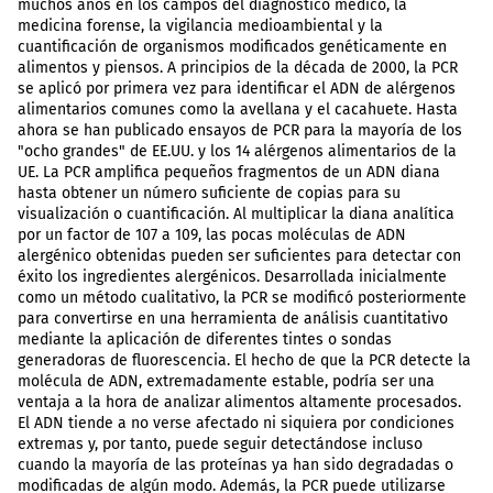
muchos años en los campos del diagnóstico médico, la
medicina forense, la vigilancia medioambiental y la
cuantificación de organismos modificados genéticamente en
alimentos y piensos. A principios de la década de 2000, la PCR
se aplicó por primera vez para identificar el ADN de alérgenos
alimentarios comunes como la avellana y el cacahuete. Hasta
ahora se han publicado ensayos de PCR para la mayoría de los
"ocho grandes" de EE.UU. y los 14 alérgenos alimentarios de la
UE. La PCR amplifica pequeños fragmentos de un ADN diana
hasta obtener un número suficiente de copias para su
visualización o cuantificación. Al multiplicar la diana analítica
por un factor de 107 a 109, las pocas moléculas de ADN
alergénico obtenidas pueden ser suficientes para detectar con
éxito los ingredientes alergénicos. Desarrollada inicialmente
como un método cualitativo, la PCR se modificó posteriormente
para convertirse en una herramienta de análisis cuantitativo
mediante la aplicación de diferentes tintes o sondas
generadoras de fluorescencia. El hecho de que la PCR detecte la
molécula de ADN, extremadamente estable, podría ser una
ventaja a la hora de analizar alimentos altamente procesados.
El ADN tiende a no verse afectado ni siquiera por condiciones
extremas y, por tanto, puede seguir detectándose incluso
cuando la mayoría de las proteínas ya han sido degradadas o
modificadas de algún modo. Además, la PCR puede utilizarse