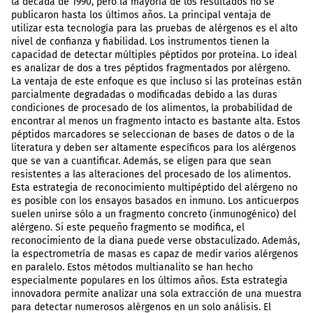
la década de 1990, pero la mayoría de los resultados no se
publicaron hasta los últimos años. La principal ventaja de
utilizar esta tecnología para las pruebas de alérgenos es el alto
nivel de confianza y fiabilidad. Los instrumentos tienen la
capacidad de detectar múltiples péptidos por proteína. Lo ideal
es analizar de dos a tres péptidos fragmentados por alérgeno.
La ventaja de este enfoque es que incluso si las proteínas están
parcialmente degradadas o modificadas debido a las duras
condiciones de procesado de los alimentos, la probabilidad de
encontrar al menos un fragmento intacto es bastante alta. Estos
péptidos marcadores se seleccionan de bases de datos o de la
literatura y deben ser altamente específicos para los alérgenos
que se van a cuantificar. Además, se eligen para que sean
resistentes a las alteraciones del procesado de los alimentos.
Esta estrategia de reconocimiento multipéptido del alérgeno no
es posible con los ensayos basados en inmuno. Los anticuerpos
suelen unirse sólo a un fragmento concreto (inmunogénico) del
alérgeno. Si este pequeño fragmento se modifica, el
reconocimiento de la diana puede verse obstaculizado. Además,
la espectrometría de masas es capaz de medir varios alérgenos
en paralelo. Estos métodos multianalito se han hecho
especialmente populares en los últimos años. Esta estrategia
innovadora permite analizar una sola extracción de una muestra
para detectar numerosos alérgenos en un solo análisis. El