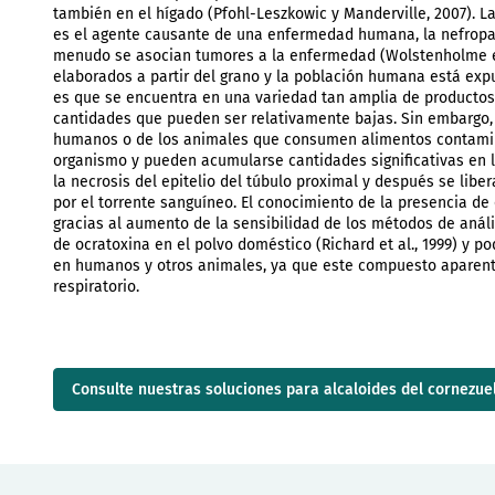
también en el hígado (Pfohl-Leszkowic y Manderville, 2007). L
es el agente causante de una enfermedad humana, la nefropat
menudo se asocian tumores a la enfermedad (Wolstenholme et a
elaborados a partir del grano y la población humana está expu
es que se encuentra en una variedad tan amplia de productos 
cantidades que pueden ser relativamente bajas. Sin embargo,
humanos o de los animales que consumen alimentos contamina
organismo y pueden acumularse cantidades significativas en l
la necrosis del epitelio del túbulo proximal y después se libe
por el torrente sanguíneo. El conocimiento de la presencia de
gracias al aumento de la sensibilidad de los métodos de análisi
de ocratoxina en el polvo doméstico (Richard et al., 1999) y p
en humanos y otros animales, ya que este compuesto aparente
respiratorio.
Consulte nuestras soluciones para alcaloides del cornezue