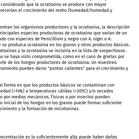
ha considerado que la ocratoxina se produce con mayor
vorecerían el crecimiento del moho (humedad/humedad y
ntran los organismos productores y la ocratoxina, la descripción
 principales especies productoras de ocratoxina que varían de un
do con especies de Penicillium y negro con A. niger o A.
 se produzca ocratoxina en los granos y otros productos básicos.
oxinas y la ocratoxina se incluiría en la lista de sospechosos.
ano se haya visto comprometida, como en el caso de grietas por
 parte de los hongos productores de ocratoxina. Un muestreo
namiento pueden darse "puntos calientes" para el crecimiento y
al forma en que los productos básicos se contaminan con
edad (>14%) a temperaturas cálidas (>20ºC) y/o secados
 por medios mecánicos, físicos o por insectos pueden
o inicial de los hongos en los granos puede formar suficiente
cimiento y la formación de micotoxinas.
concentración es lo suficientemente alta puede haber daños