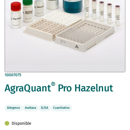
Saltar
10007075
al
®
AgraQuant
Pro Hazelnut
comienzo
de
la
galería
de
Alérgenos
Avellana
ELISA
Cuantitativo
imágenes
Disponible