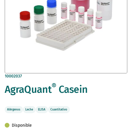
Saltar
10002037
al
®
AgraQuant
Casein
comienzo
de
la
galería
de
Alérgenos
Leche
ELISA
Cuantitativo
imágenes
Disponible