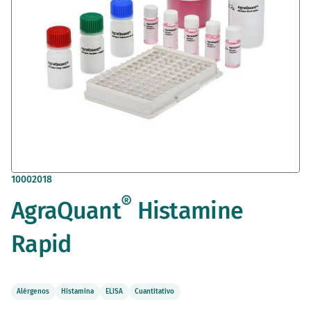
Saltar
10002018
al
®
AgraQuant
Histamine
comienzo
de
la
Rapid
galería
de
imágenes
Alérgenos
Histamina
ELISA
Cuantitativo