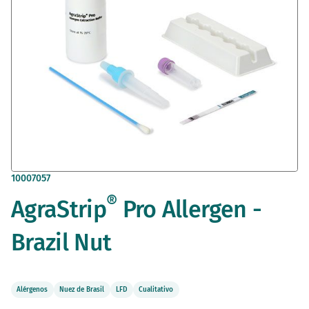
Saltar
10007057
al
®
AgraStrip
Pro Allergen -
comienzo
de
la
Brazil Nut
galería
de
imágenes
Alérgenos
Nuez de Brasil
LFD
Cualitativo