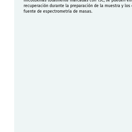
micotoxinas totalmente marcadas con 13C, se pueden eli
recuperación durante la preparación de la muestra y los 
fuente de espectrometría de masas.