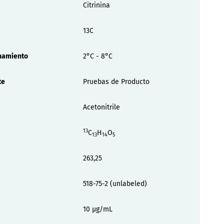
Citrinina
13C
namiento
2°C - 8°C
te
Pruebas de Producto
Acetonitrile
13
C
H
O
13
14
5
263,25
518-75-2 (unlabeled)
10 µg/mL