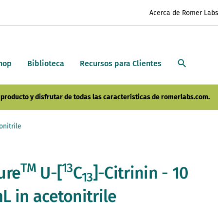
Acerca de Romer Lab
hop
Biblioteca
Recursos para Clientes
producto y disfrutar de todas las características de romerlabs.com.
onitrile
TM
13
ure
U-[
C
]-Citrinin - 10
13
 in acetonitrile