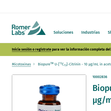
Soluciones
Industrias
S
Inicia sesión o regístrate
para ver la información completa del 
TM
13
Micotoxinas
Biopure
U-[
C
]-Citrinin - 10 µg/mL in acet
13
Saltar
10002836
al
Biop
final
de
la
µg/mL
galería
de
imágenes