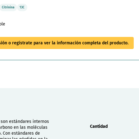
Citrinina
13C
ble
esión o regístrate para ver la información completa del producto.
Propiedades
 son estándares internos
Cantidad
arbono en las moléculas
o. Con estándares de