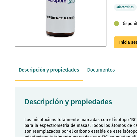
Micotoxinas
Disponi
Inicia s
Saltar
al
comienzo
de
Descripción y propiedades
Documentos
la
galería
de
imágenes
Descripción y propiedades
Los micotoxinas totalmente marcadas con el isótopo 13C
para la espectrometría de masas. Todos los átomos de c
son reemplazados por el carbono estable de este isótop