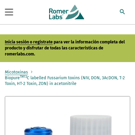
Inicia sesión o regístrate
para ver la información completa del
producto y disfrutar de todas las características de
romerlabs.com.
Micotoxinas
TM
13
Biopure
C labelled Fussarium toxins (NIV, DON, 3AcDON, T-2
Toxin, HT-2 Toxin, ZON) in acetonitrile
Saltar
al
final
de
la
galería
de