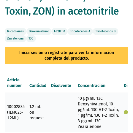
Toxin, ZON) in acetonitrile
Micotoxinas
Deoxinivalenol
T-2/HT-2
Tricotecenos A
Tricotecenos B
Zearalenona
13C
Inicia sesión o regístrate para ver la información
completa del producto.
Article
number
Cantidad
Disolvente
Concentración
Disp
Elementos
10 µg/mL 13C
de
Deoxynivalenol, 10
artículos
10002835
1.2 mL
µg/mL 13C HT-2 Toxin,
agrupados
(ILM025-
on
D
1 µg/mL 13C T-2 Toxin,
1.2ML)
request
3 µg/mL 13C
Zearalenone