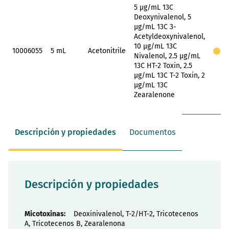
5 µg/mL 13C
Deoxynivalenol, 5
µg/mL 13C 3-
Acetyldeoxynivalenol,
10 µg/mL 13C
D
10006055
5 mL
Acetonitrile
Nivalenol, 2.5 µg/mL
l
13C HT-2 Toxin, 2.5
µg/mL 13C T-2 Toxin, 2
µg/mL 13C
Zearalenone
Descripción y propiedades
Documentos
Descripción y propiedades
Propiedades
Deoxinivalenol, T-2/HT-2, Tricotecenos
A, Tricotecenos B, Zearalenona