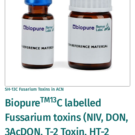
imágenes
Saltar
SH-13C Fusarium Toxins in ACN
al
TM
13
Biopure
C labelled
comienzo
de
la
Fussarium toxins (NIV, DON,
galería
de
3AcDON, T-2 Toxin, HT-2
imágenes