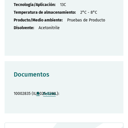
13C
2°C - 8°C
Pruebas de Producto
Acetonitrile
Documentos
10002835 (ILM025-1.2ML):
Folleto