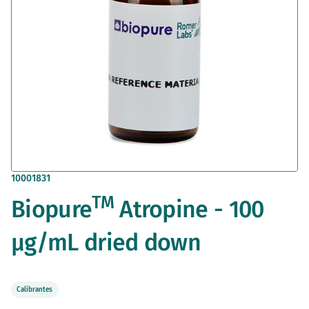
Saltar
10001831
al
TM
Biopure
Atropine - 100
comienzo
de
la
µg/mL dried down
galería
de
imágenes
Calibrantes