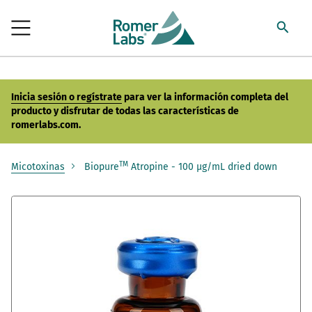
Inicia sesión o regístrate
para ver la información completa del
producto y disfrutar de todas las características de
romerlabs.com.
TM
Micotoxinas
Biopure
Atropine - 100 µg/mL dried down
Saltar
al
final
de
la
galería
de
imágenes