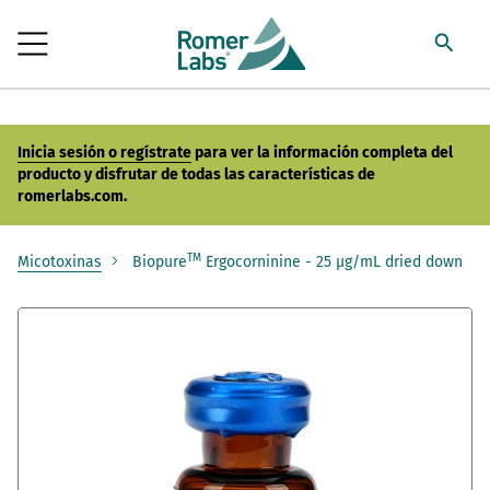
Inicia sesión o regístrate
para ver la información completa del
producto y disfrutar de todas las características de
romerlabs.com.
TM
Micotoxinas
Biopure
Ergocorninine - 25 µg/mL dried down
Saltar
al
final
de
la
galería
de
imágenes