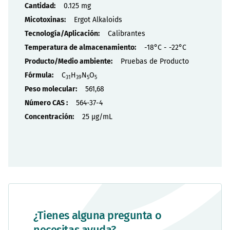
Propiedades
0.125 mg
Ergot Alkaloids
Calibrantes
-18°C - -22°C
Pruebas de Producto
C
H
N
O
31
39
5
5
561,68
564-37-4
25 µg/mL
¿Tienes alguna pregunta o
necesitas ayuda?