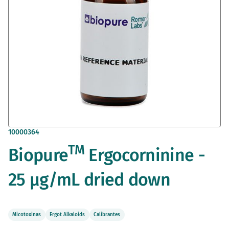
Saltar
10000364
al
TM
Biopure
Ergocorninine -
comienzo
de
la
25 µg/mL dried down
galería
de
imágenes
Micotoxinas
Ergot Alkaloids
Calibrantes