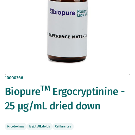
Saltar
10000366
al
TM
Biopure
Ergocryptinine -
comienzo
de
la
25 µg/mL dried down
galería
de
imágenes
Micotoxinas
Ergot Alkaloids
Calibrantes