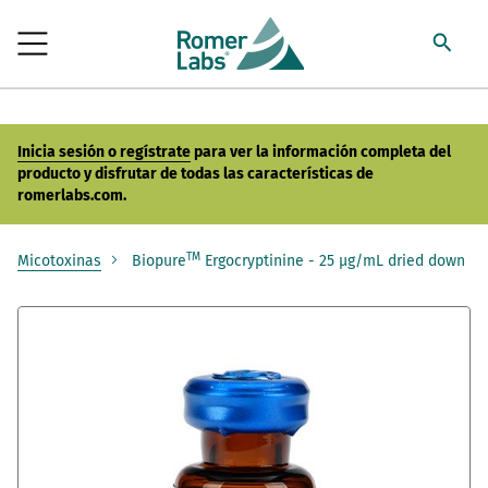
Inicia sesión o regístrate
para ver la información completa del
producto y disfrutar de todas las características de
romerlabs.com.
TM
Micotoxinas
Biopure
Ergocryptinine - 25 µg/mL dried down
Saltar
al
final
de
la
galería
de
imágenes