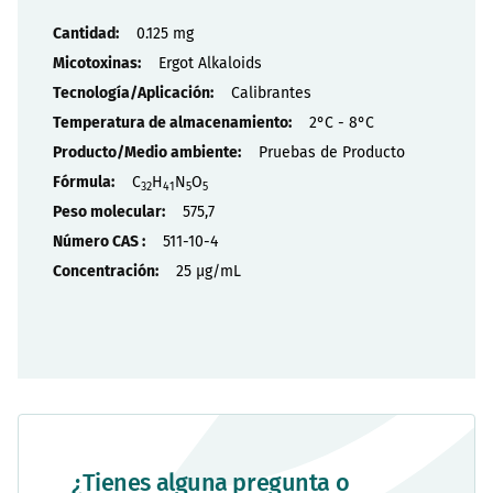
Propiedades
0.125 mg
Ergot Alkaloids
Calibrantes
2°C - 8°C
Pruebas de Producto
C
H
N
O
32
41
5
5
575,7
511-10-4
25 µg/mL
¿Tienes alguna pregunta o