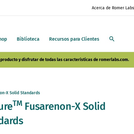
Acerca de Romer Lab
hop
Biblioteca
Recursos para Clientes
producto y disfrutar de todas las características de romerlabs.com.
on-X Solid Standards
TM
ure
Fusarenon-X Solid
dards