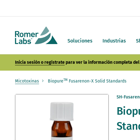
Soluciones
Industrias
S
Inicia sesión o regístrate
para ver la información completa del 
TM
Micotoxinas
Biopure
Fusarenon-X Solid Standards
Saltar
SH-Fusaren
al
Biop
final
de
la
Stan
galería
de
imágenes