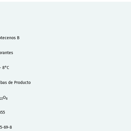
otecenos B
brantes
- 8°C
bas de Producto
O
22
8
355
5-69-8