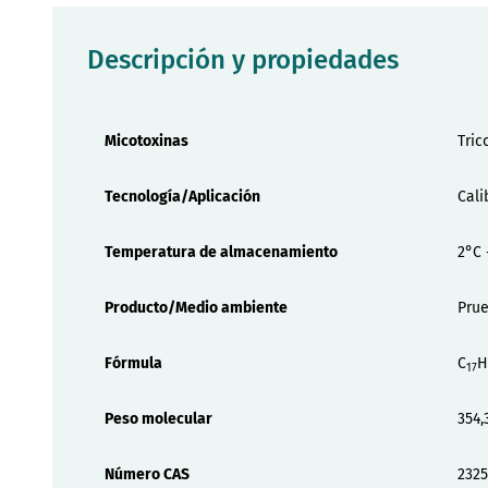
Descripción y propiedades
Propiedades
Micotoxinas
Tric
Tecnología/Aplicación
Cali
Temperatura de almacenamiento
2°C 
Producto/Medio ambiente
Prue
Fórmula
C
H
17
Peso molecular
354,
Número CAS
2325