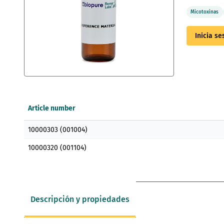
Micotoxinas
Inicia s
Saltar
al
comienzo
Article number
de
la
Elementos
galería
10000303 (001004)
de
de
artículos
imágenes
10000320 (001104)
agrupados
Descripción y propiedades