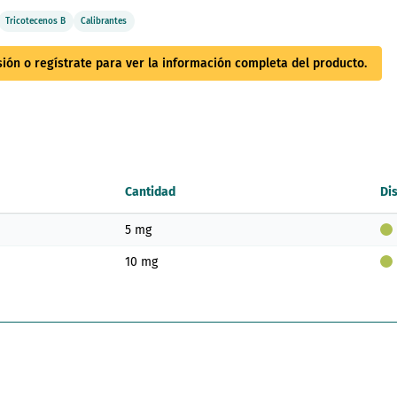
Tricotecenos B
Calibrantes
esión o regístrate para ver la información completa del producto.
Cantidad
Di
5 mg
10 mg