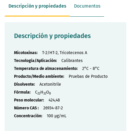
Descripción y propiedades
Documentos
Descripción y propiedades
Propiedades
T-2/HT-2, Tricotecenos A
Calibrantes
2°C - 8°C
Pruebas de Producto
Acetonitrile
C
H
O
22
32
8
424,48
26934-87-2
100 µg/mL