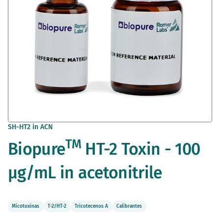
Saltar
SH-HT2 in ACN
al
TM
Biopure
HT-2 Toxin - 100
comienzo
de
la
µg/mL in acetonitrile
galería
de
imágenes
Micotoxinas
T-2/HT-2
Tricotecenos A
Calibrantes