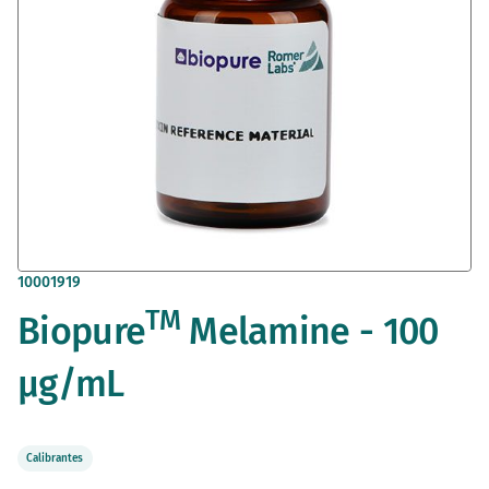
Saltar
10001919
al
TM
Biopure
Melamine - 100
comienzo
de
la
µg/mL
galería
de
imágenes
Calibrantes