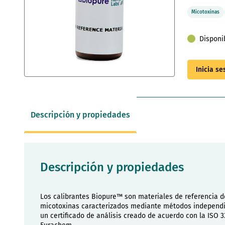
Micotoxinas
Disponi
Inicia s
Saltar
al
comienzo
de
Descripción y propiedades
la
galería
de
imágenes
Descripción y propiedades
Los calibrantes Biopure™ son materiales de referencia d
micotoxinas caracterizados mediante métodos independ
un certificado de análisis creado de acuerdo con la ISO 3