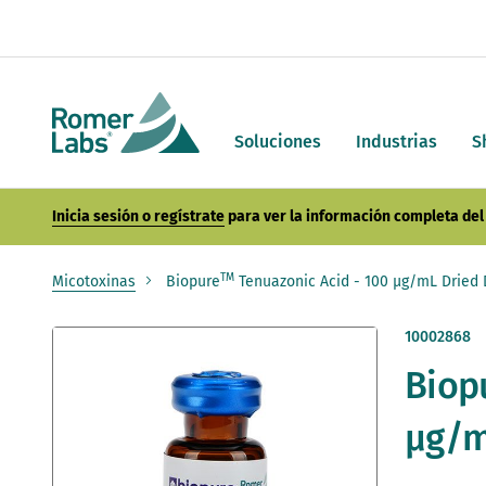
Soluciones
Industrias
S
Inicia sesión o regístrate
para ver la información completa del 
TM
Micotoxinas
Biopure
Tenuazonic Acid - 100 µg/mL Dried
Saltar
10002868
al
Biop
final
de
la
µg/m
galería
de
imágenes