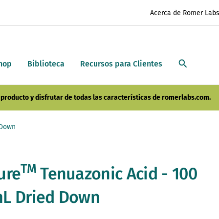
Acerca de Romer Lab
hop
Biblioteca
Recursos para Clientes
producto y disfrutar de todas las características de romerlabs.com.
 Down
TM
ure
Tenuazonic Acid - 100
L Dried Down