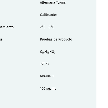
Alternaria Toxins
Calibrantes
namiento
2°C - 8°C
te
Pruebas de Producto
C
H
NO
10
15
3
197,23
610-88-8
100 µg/mL