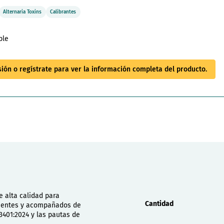
Alternaria Toxins
Calibrantes
ble
esión o regístrate para ver la información completa del producto.
Propiedades
e alta calidad para
Cantidad
ientes y acompañados de
3401:2024 y las pautas de