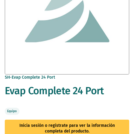
Saltar
SH-Evap Complete 24 Port
al
Evap Complete 24 Port
comienzo
de
la
galería
de
Equipo
imágenes
Inicia sesión o regístrate para ver la información
completa del producto.