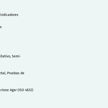
indicadores
ón
itativo, Semi-
tal, Pruebas de
actose Agar (ISO 4832)