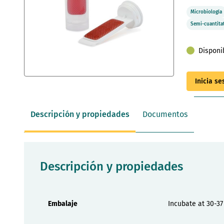
Microbiología
Semi-cuantita
Disponi
Saltar
Inicia s
al
comienzo
de
Descripción y propiedades
Documentos
la
galería
de
imágenes
Descripción y propiedades
Propiedades
Embalaje
Incubate at 30-37 