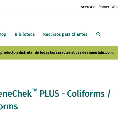
Acerca de Romer Lab
hop
Biblioteca
Recursos para Clientes
producto y disfrutar de todas las características de romerlabs.com.
™
eneChek
PLUS - Coliforms /
forms