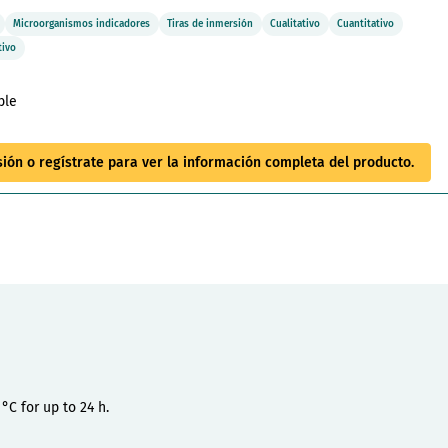
Microorganismos indicadores
Tiras de inmersión
Cualitativo
Cuantitativo
tivo
ble
esión o regístrate para ver la información completa del producto.
°C for up to 24 h.