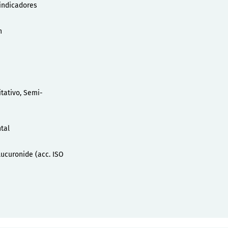
indicadores
n
itativo, Semi-
tal
lucuronide (acc. ISO