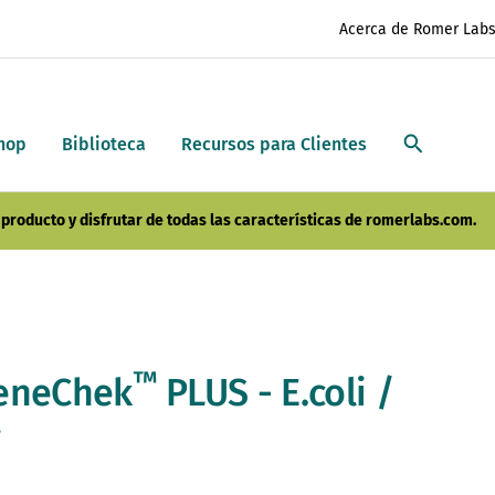
Acerca de Romer Lab
hop
Biblioteca
Recursos para Clientes
producto y disfrutar de todas las características de romerlabs.com.
™
eneChek
PLUS - E.coli /
i