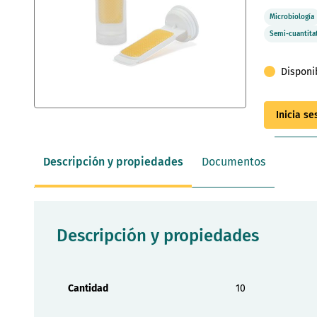
Microbiología
Semi-cuantita
Disponi
Saltar
Inicia s
al
comienzo
de
Descripción y propiedades
Documentos
la
galería
de
imágenes
Descripción y propiedades
Propiedades
Cantidad
10