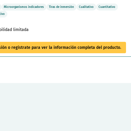
Microorganismos indicadores
Tiras de inmersión
Cualitativo
Cuantitativo
tivo
bilidad limitada
esión o regístrate para ver la información completa del producto.