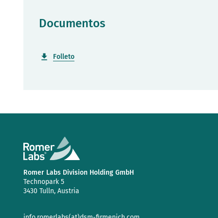
Documentos
Folleto
Romer Labs Division Holding GmbH
Technopark 5
3430 Tulln, Austria
info.romerlabs(at)dsm-firmenich.com