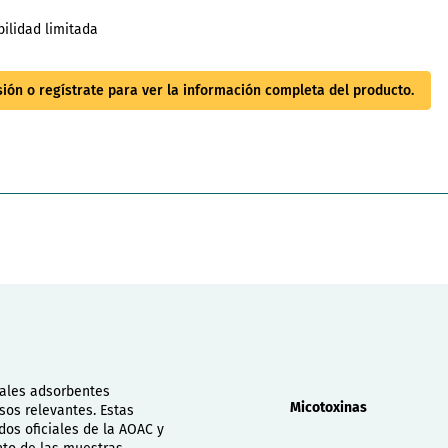
bilidad limitada
esión o regístrate para ver la información completa del producto.
Propiedades
ales adsorbentes
Micotoxinas
sos relevantes. Estas
os oficiales de la AOAC y