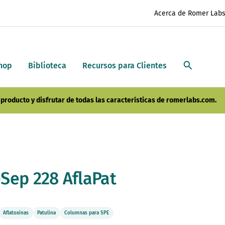
Acerca de Romer Lab
hop
Biblioteca
Recursos para Clientes
producto y disfrutar de todas las características de romerlabs.com.
Sep 228 AflaPat
Aflatoxinas
Patulina
Columnas para SPE