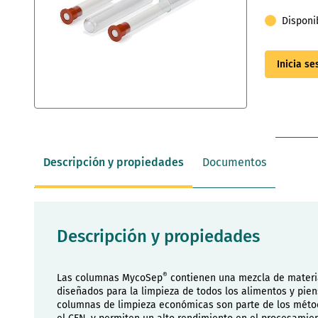
Disponi
Inicia s
Saltar
al
comienzo
de
Descripción y propiedades
Documentos
la
galería
de
imágenes
Descripción y propiedades
®
Las columnas MycoSep
contienen una mezcla de materi
diseñados para la limpieza de todos los alimentos y pien
columnas de limpieza económicas son parte de los métod