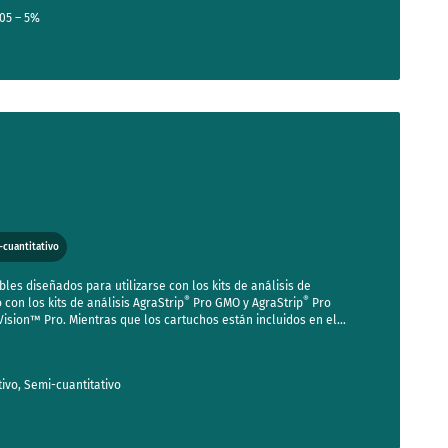
.05 – 5%
-cuantitativo
es diseñados para utilizarse con los kits de análisis de
®
®
 con los kits de análisis AgraStrip
Pro GMO y AgraStrip
Pro
Vision™ Pro. Mientras que los cartuchos están incluidos en el
®
®
 micotoxinas AgraStrip
Pro WATEX
, aquellos destinados a los kits
os con el lector AgraVision™ Pro, deben adquirirse por separado.
tivo, Semi-cuantitativo