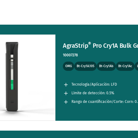
®
AgraStrip
Pro Cry1A Bulk Gr
10007278
OMG
Bt-Cry1A.105
Bt-Cry1Ab
Bt-Cry1Ac
Tecnología/Aplicación: LFD
Límite de detección: 0.5%
Rango de cuantificación/Corte: Corn: 0