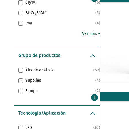
Cry1A
6
Bt-Cry34Ab1
5
PMI
4
Ver más
Grupo de productos
Kits de análisis
69
Supplies
4
Equipo
2
Tecnología/Aplicación
LFD
62