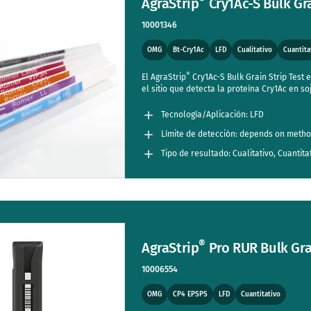
AgraStrip
Cry1Ac-S Bulk Gra
10001346
OMG
Bt-Cry1Ac
LFD
Cualitativo
Cuantita
®
El AgraStrip
Cry1Ac-S Bulk Grain Strip Test e
el sitio que detecta la proteína Cry1Ac en so
Tecnología/Aplicación: LFD
Límite de detección: depends on meth
Tipo de resultado: Cualitativo, Cuantita
®
AgraStrip
Pro RUR Bulk Gra
10006554
OMG
CP4 EPSPS
LFD
Cuantitativo