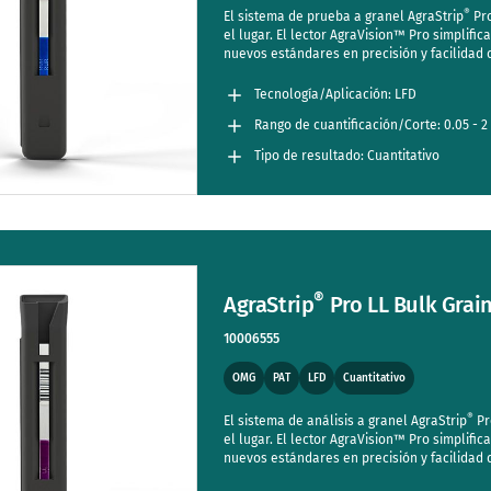
®
El sistema de prueba a granel AgraStrip
Pro
el lugar. El lector AgraVision™ Pro simplifi
nuevos estándares en precisión y facilidad 
Tecnología/Aplicación: LFD
Rango de cuantificación/Corte: 0.05 - 
0.1 - 5 % (regular range)
Tipo de resultado: Cuantitativo
®
AgraStrip
Pro LL Bulk Grain
10006555
OMG
PAT
LFD
Cuantitativo
®
El sistema de análisis a granel AgraStrip
Pr
el lugar. El lector AgraVision™ Pro simplifi
nuevos estándares en precisión y facilidad 