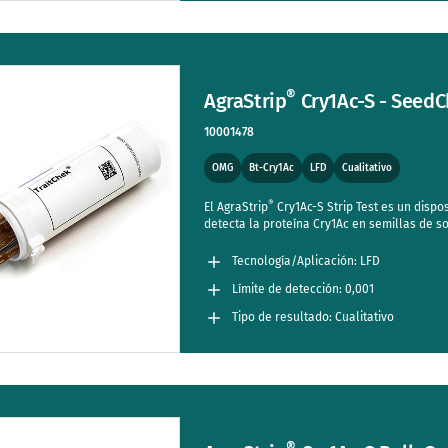
®
AgraStrip
Cry1Ac-S - Seed
10001478
OMG
Bt-Cry1Ac
LFD
Cualitativo
®
El AgraStrip
Cry1Ac-S Strip Test es un disposi
detecta la proteína Cry1Ac en semillas de so
Tecnología/Aplicación: LFD
Límite de detección: 0,001
Tipo de resultado: Cualitativo
®