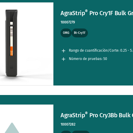
®
AgraStrip
Pro Cry1F Bulk Gr
10007279
OMG
Bt-Cry1F
Rango de cuantificación/Corte: 0.25 - 5
Número de pruebas: 50
®
AgraStrip
Pro Cry3Bb Bulk G
10007282