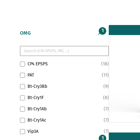
OMG
CP4 EPSPS
18
PAT
11
Bt-Cry3Bb
9
Bt-Cry1F
8
Bt-Cry1Ab
7
Bt-Cry1Ac
7
Vip3A
7