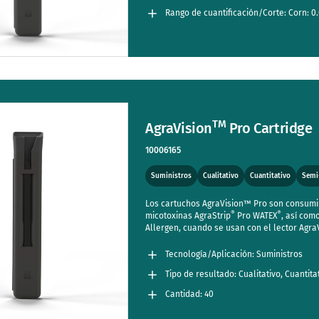
Rango de cuantificación/Corte: Corn: 0
TM
AgraVision
Pro Cartridge
10006165
Suministros
Cualitativo
Cuantitativo
Semi
Los cartuchos AgraVision™ Pro son consumibl
®
®
micotoxinas AgraStrip
Pro WATEX
, así como
Allergen, cuando se usan con el lector Agra
paquete estándar de los kits de análisis de
GMO y Allergen, diseñados para ser utilizad
Tecnología/Aplicación: Suministros
Los cartuchos son de un solo uso.
Tipo de resultado: Cualitativo, Cuantita
Cantidad: 40