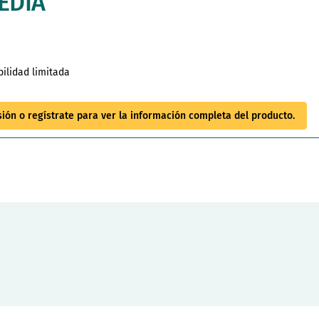
EDIA
bilidad limitada
esión o regístrate para ver la información completa del producto.