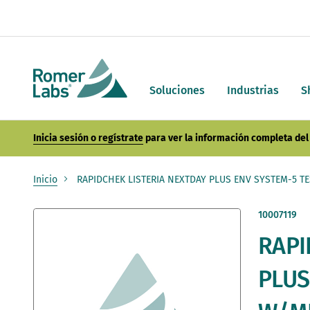
Soluciones
Industrias
S
Inicia sesión o regístrate
para ver la información completa del 
Inicio
RAPIDCHEK LISTERIA NEXTDAY PLUS ENV SYSTEM-5 T
Saltar
10007119
al
RAPI
final
de
la
PLUS
galería
de
imágenes