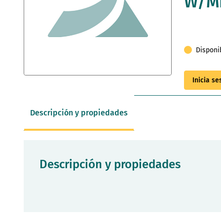
W/M
Disponi
Saltar
Inicia s
al
comienzo
de
Descripción y propiedades
la
galería
de
imágenes
Descripción y propiedades