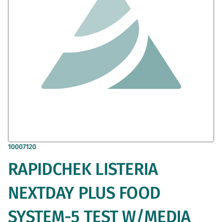
imágenes
Saltar
10007120
al
RAPIDCHEK LISTERIA
comienzo
de
la
NEXTDAY PLUS FOOD
galería
de
SYSTEM-5 TEST W/MEDIA
imágenes