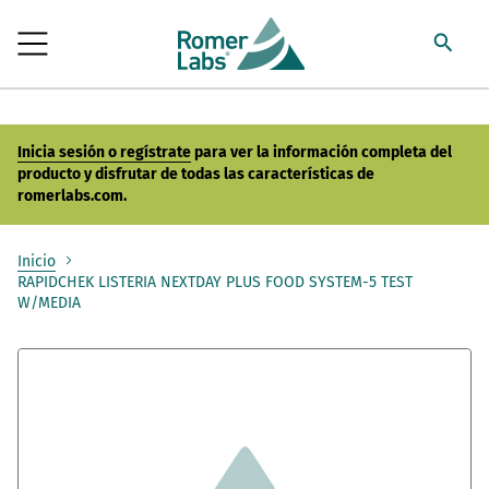
Inicia sesión o regístrate
para ver la información completa del
producto y disfrutar de todas las características de
romerlabs.com.
Inicio
RAPIDCHEK LISTERIA NEXTDAY PLUS FOOD SYSTEM-5 TEST
W/MEDIA
Saltar
al
final
de
la
galería
de