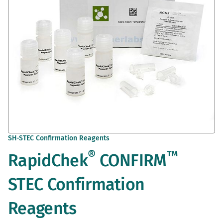
Saltar
SH-STEC Confirmation Reagents
al
®
™
RapidChek
CONFIRM
comienzo
de
la
STEC Confirmation
galería
de
Reagents
imágenes