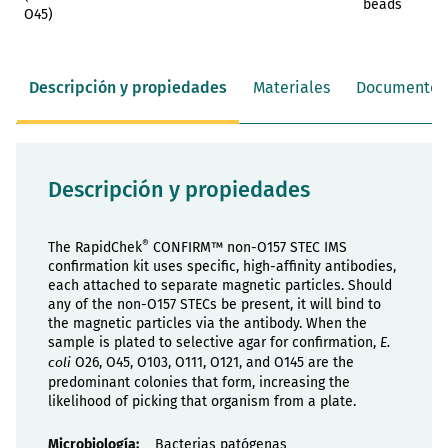
beads
O45)
Descripción y propiedades
Materiales
Documentos
Descripción y propiedades
®
The RapidChek
CONFIRM™ non-O157 STEC IMS
confirmation kit uses specific, high-affinity antibodies,
each attached to separate magnetic particles. Should
any of the non-O157 STECs be present, it will bind to
the magnetic particles via the antibody. When the
sample is plated to selective agar for confirmation,
E.
O26, O45, O103, O111, O121, and O145 are the
coli
predominant colonies that form, increasing the
likelihood of picking that organism from a plate.
Propiedades
Bacterias patógenas