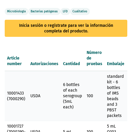
Microbiología
Bacterias patógenas
LFD
Cualitativo
Inicia sesión o regístrate para ver la información
completa del producto.
Número
Article
de
number
Autorizaciones
Cantidad
pruebas
Embalaje
D
Elementos
standard
de
kit - 6
artículos
6 bottles
bottles
agrupados
of each
10001433
of IMS
USDA
serogroup
100
(7000290)
beads
(5mL
and 3
each)
PBST
packets
10001727
5 mL
(7000290-
USDA
5 mL
100
O103