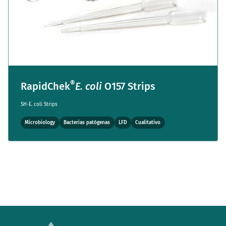
®
RapidChek
E. coli
O157 Strips
SH-E. coli Strips
Microbiology
Bacterias patógenas
LFD
Cualitativo