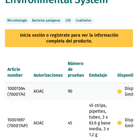
de
imágenes
Microbiología
Bacterias patógenas
LFD
Cualitativo
Inicia sesión o regístrate para ver la información
completa del producto.
Número
Article
de
number
Autorizaciones
pruebas
Embalaje
Disponibl
Elementos
10001364
Dispon
de
AOAC
90
(7000174)
limita
artículos
agrupados
45 strips,
pipettes,
tubes, 3 x
10001697
Dispon
AOAC
45
63.6 g base
(7000174P)
limita
media, 3 x
1.2 g