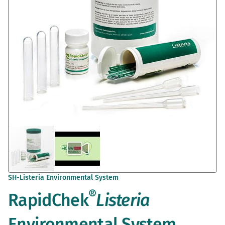
Saltar
SH-Listeria Environmental System
al
®
RapidChek
Listeria
comienzo
de
la
Environmental System
galería