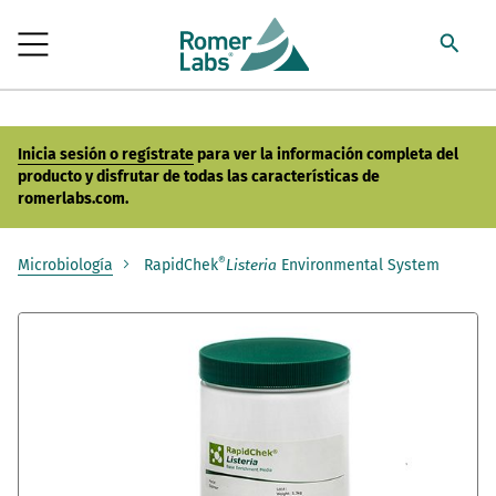
Inicia sesión o regístrate
para ver la información completa del
producto y disfrutar de todas las características de
romerlabs.com.
®
Microbiología
RapidChek
Environmental System
Listeria
Saltar
al
final
de
la
galería
de
imágenes