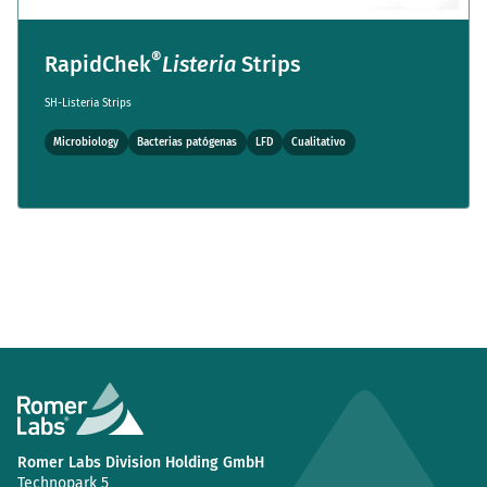
®
RapidChek
Listeria
Strips
SH-Listeria Strips
Microbiology
Bacterias patógenas
LFD
Cualitativo
Romer Labs Division Holding GmbH
Technopark 5