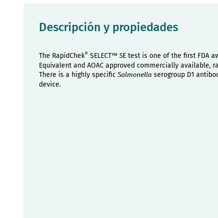
Descripción y propiedades
®
The RapidChek
SELECT™
E test is one of the first FDA
S
Equivalent and AOAC approved commercially available, rap
There is a highly specific
serogroup D1 antibod
Salmonella
device.