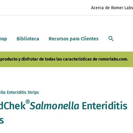
Acerca de Romer Lab
hop
Biblioteca
Recursos para Clientes
producto y disfrutar de todas las características de romerlabs.com.
la Enteriditis Strips
®
dChek
Salmonella
Enteriditis
s