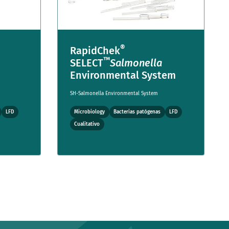
®
RapidChek
™
SELECT
Salmonella
Environmental System
SH-Salmonella Environmental System
LFD
Microbiology
Bacterias patógenas
LFD
Cualitativo