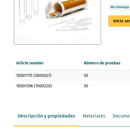
Microbiología
Inicia s
Saltar
al
comienzo
Article number
Número de pruebas
de
la
Elementos
galería
10001175 (3000027)
50
de
de
artículos
imágenes
10001396 (7000220)
50
agrupados
Descripción y propiedades
Materiales
Docume