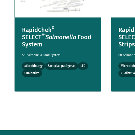
®
RapidChek
Rapid
™
SELECT
Salmonella
Food
SELEC
System
Strips
SH-Salmonella Food System
SH-Salmonel
Microbiology
Bacterias patógenas
LFD
Microbiol
Cualitativo
Cualitativ