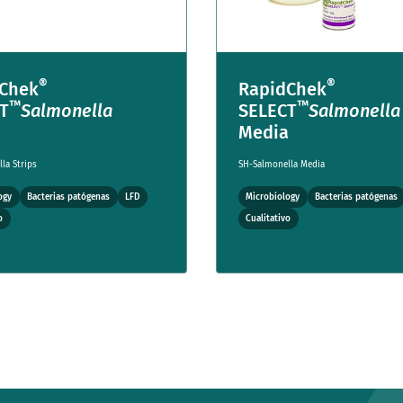
®
®
Chek
RapidChek
™
™
T
Salmonella
SELECT
Salmonella
Media
la Strips
SH-Salmonella Media
ogy
Bacterias patógenas
LFD
Microbiology
Bacterias patógenas
o
Cualitativo