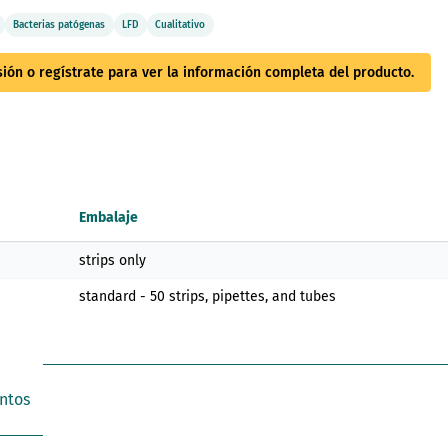
Bacterias patógenas
LFD
Cualitativo
esión o regístrate para ver la información completa del producto.
Embalaje
strips only
standard - 50 strips, pipettes, and tubes
ntos