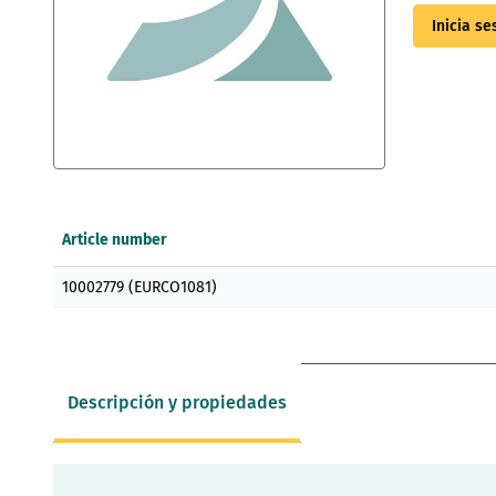
Inicia s
Saltar
al
comienzo
Article number
de
la
Elementos
galería
10002779 (EURCO1081)
de
de
artículos
imágenes
agrupados
Descripción y propiedades