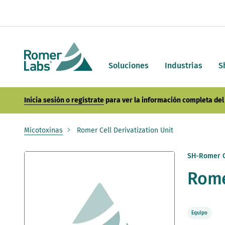
Soluciones
Industrias
S
Inicia sesión o regístrate
para ver la información completa del 
Micotoxinas
Romer Cell Derivatization Unit
Saltar
SH-Romer C
al
Rome
final
de
la
galería
de
Equipo
imágenes