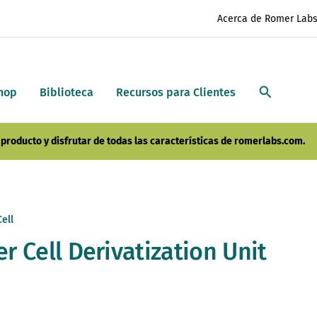
Acerca de Romer Lab
hop
Biblioteca
Recursos para Clientes
producto y disfrutar de todas las características de romerlabs.com.
ell
r Cell Derivatization Unit