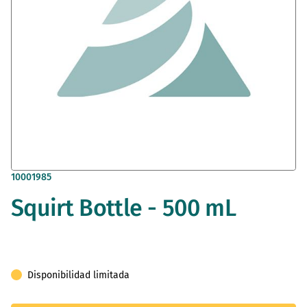
Saltar
10001985
al
Squirt Bottle - 500 mL
comienzo
de
la
galería
de
imágenes
Disponibilidad limitada