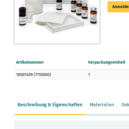
Anmelden
Zum
Anfang
der
Artikelnummer
Verpackungseinheit
Bildergalerie
springen
Gruppenartikel
10001459 (7110000)
1
Beschreibung & Eigenschaften
Materialien
Do