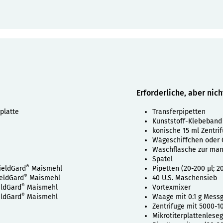
Erforderliche, aber nic
platte
Transferpipetten
Kunststoff-Klebeband 
konische 15 ml Zentri
Wägeschiffchen oder 
Waschflasche zur man
Spatel
®
ieldGard
Maismehl
Pipetten (20-200 µl; 2
®
eldGard
Maismehl
40 U.S. Maschensieb
®
eldGard
Maismehl
Vortexmixer
®
eldGard
Maismehl
Waage mit 0.1 g Mess
Zentrifuge mit 5000-
Mikrotiterplattenlese