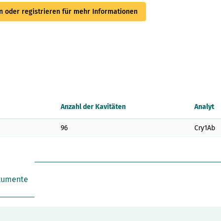
 oder registrieren für mehr Informationen
Anzahl der Kavitäten
Analyt
96
Cry1Ab
kumente