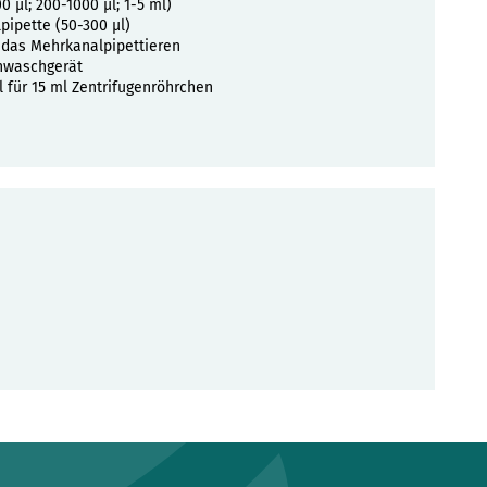
0 µl; 200-1000 µl; 1-5 ml)
ipette (50-300 µl)
 das Mehrkanalpipettieren
nwaschgerät
 für 15 ml Zentrifugenröhrchen