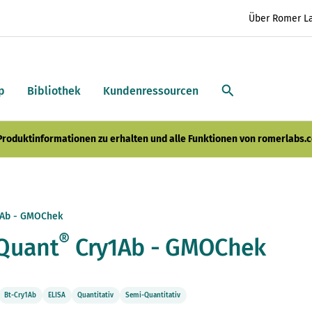
Über Romer L
p
Bibliothek
Kundenressourcen
 Produktinformationen zu erhalten und alle Funktionen von romerlabs.c
Ab - GMOChek
®
Quant
Cry1Ab - GMOChek
Bt-Cry1Ab
ELISA
Quantitativ
Semi-Quantitativ