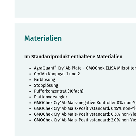
Materialien
Im Standardprodukt enthaltene Materialien
®
AgraQuant
Cry1Ab Plate - GMOChek ELISA Mikrotiter
Cry1Ab Konjugat 1 und 2
Farblösung
Stopplösung
Pufferkonzentrat (10fach)
Plattenversiegler
GMOChek Cry1Ab Mais-negative Kontroller 0% non-Y
GMOChek Cry1Ab Mais-Positivstandard: 0.15% non-Yi
GMOChek Cry1Ab Mais-Positivstandard: 0.5% non-Yi
GMOChek Cry1Ab Mais-Positivstandard: 2.0% non-Yi