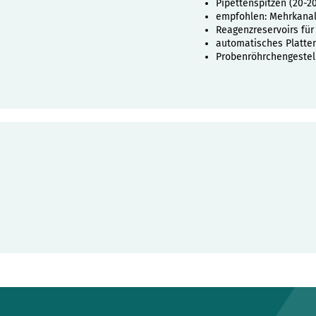
Pipettenspitzen (20-20
empfohlen: Mehrkanalp
Reagenzreservoirs für
automatisches Platte
Probenröhrchengestell