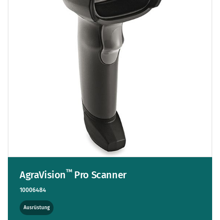
™
AgraVision
Pro Scanner
10006484
Ausrüstung