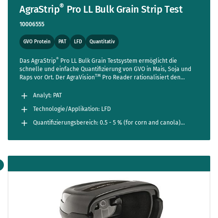
®
AgraStrip
Pro LL Bulk Grain Strip Test
10006555
GVO Protein
PAT
LFD
Quantitativ
®
Das AgraStrip
Pro LL Bulk Grain Testsystem ermöglicht die
schnelle und einfache Quantifizierung von GVO in Mais, Soja und
TM
Raps vor Ort. Der AgraVision
Pro Reader rationalisiert den
gesamten Test und reduziert die Arbeitsschritte auf ein absolutes
Minimum, während es gleichzeitig neue Maßstäbe für Genauigkeit
Analyt: PAT
und Benutzerfreundlichkeit setzt.
Technologie/Applikation: LFD
Quantifizierungsbereich: 0.5 - 5 % (for corn and canola)
0.25 - 5 % (for LL27 soy); 0.05 - 5 % (for LL55 soy)