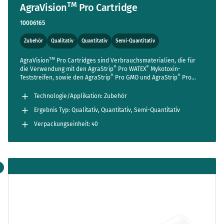
TM
AgraVision
Pro Cartridge
10006165
Zubehör
Qualitativ
Quantitativ
Semi-Quantitativ
TM
AgraVision
Pro Cartridges sind Verbrauchsmaterialien, die für
®
®
die Verwendung mit den AgraStrip
Pro WATEX
Mykotoxin-
®
®
Teststreifen, sowie den AgraStrip
Pro GMO und AgraStrip
Pro
Allergen Tests bestimmt sind. Während die Cartridges in der
®
®
Standardverpackung der AgraStrip
Pro WATEX
Mykotoxin-Kits
Technologie/Applikation: Zubehör
enthalten sind, müssen Cartridges für GVO- und Allergen-Kits,
Ergebnis Typ: Qualitativ, Quantitativ, Semi-Quantitativ
TM
welche für die Verwendung mit dem AgraVision
Pro bestimmt
sind, separat erworben werden. Die Cartridges sind nur zum
Verpackungseinheit: 40
einmaligen Gebrauch bestimmt.