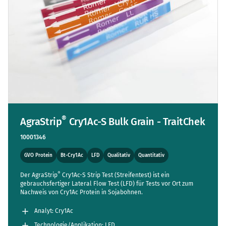
®
AgraStrip
Cry1Ac-S Bulk Grain - TraitChek
10001346
GVO Protein
Bt-Cry1Ac
LFD
Qualitativ
Quantitativ
®
Der AgraStrip
Cry1Ac-S Strip Test (Streifentest) ist ein
gebrauchsfertiger Lateral Flow Test (LFD) für Tests vor Ort zum
Nachweis von Cry1Ac Protein in Sojabohnen.
Analyt: Cry1Ac
Technologie/Applikation: LFD