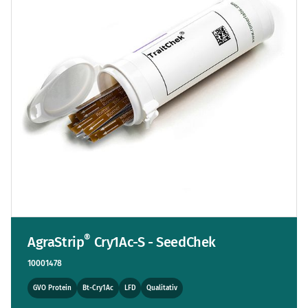
®
AgraStrip
Cry1Ac-S - SeedChek
10001478
GVO Protein
Bt-Cry1Ac
LFD
Qualitativ