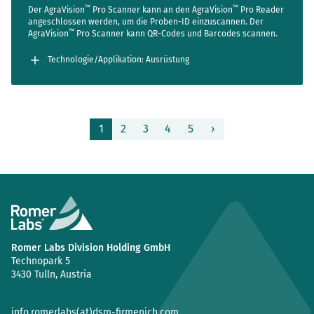
™
™
Der AgraVision
Pro Scanner kann an den AgraVision
Pro Reader
angeschlossen werden, um die Proben-ID einzuscannen. Der
™
AgraVision
Pro Scanner kann QR-Codes und Barcodes scannen.
Technologie/Applikation: Ausrüstung
Seite
1
2
3
4
5
›
Romer Labs Division Holding GmbH
Technopark 5
3430 Tulln, Austria
info.romerlabs(at)dsm-firmenich.com