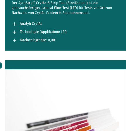
®
Der AgraStrip
Cry1Ac-S Strip Test (Streifentest) ist ein
gebrauchsfertiger Lateral Flow Test (LFD) für Tests vor Ort zum
Nachweis von Cry1Ac Protein in Sojabohnensaat.
Analyt: Cry1Ac
Technologie/Applikation: LFD
Nachweisgrenze: 0,001