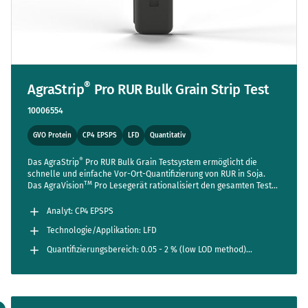
®
AgraStrip
Pro RUR Bulk Grain Strip Test
10006554
GVO Protein
CP4 EPSPS
LFD
Quantitativ
®
Das AgraStrip
Pro RUR Bulk Grain Testsystem ermöglicht die
schnelle und einfache Vor-Ort-Quantifizierung von RUR in Soja.
TM
Das AgraVision
Pro Lesegerät rationalisiert den gesamten Test
und reduziert die Arbeitsschritte auf ein absolutes Minimum,
während es gleichzeitig neue Maßstäbe in Bezug auf Genauigkeit
Analyt: CP4 EPSPS
und Benutzerfreundlichkeit setzt.
Technologie/Applikation: LFD
Quantifizierungsbereich: 0.05 - 2 % (low LOD method)
0.1 - 5 % (regular range)