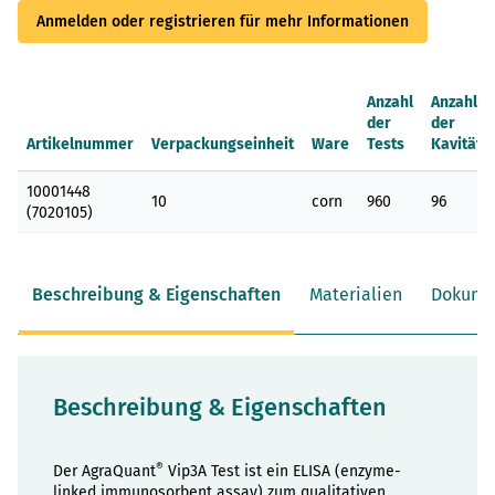
Anmelden oder registrieren für mehr Informationen
Anzahl
Anzahl
der
der
Artikelnummer
Verpackungseinheit
Ware
Tests
Kavitäte
Gruppenartikel
10001448
10
corn
960
96
(7020105)
Beschreibung & Eigenschaften
Materialien
Dokume
Beschreibung & Eigenschaften
®
Der AgraQuant
Vip3A Test ist ein ELISA (enzyme-
linked immunosorbent assay) zum qualitativen