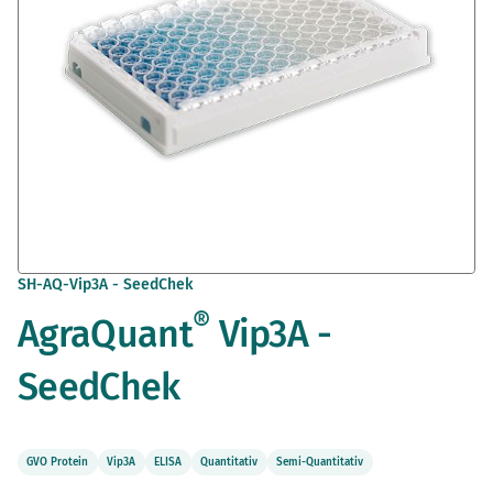
Zum
SH-AQ-Vip3A - SeedChek
Anfang
®
AgraQuant
Vip3A -
der
Bildergalerie
springen
SeedChek
GVO Protein
Vip3A
ELISA
Quantitativ
Semi-Quantitativ