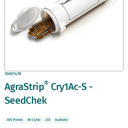
Zum
10001478
Anfang
®
AgraStrip
Cry1Ac-S -
der
Bildergalerie
springen
SeedChek
GVO Protein
Bt-Cry1Ac
LFD
Qualitativ