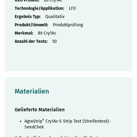
Bt-Cry1Ac
LFD
Qualitativ
Produktprüfung
Bt-Cry1Ac
50
Materialien
Gelieferte Materialien
®
AgraStrip
Cry1Ac-S Strip Test (Streifentest)-
SeedChek