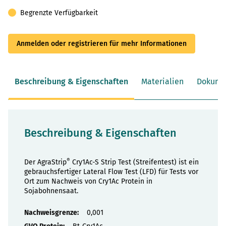
Begrenzte Verfügbarkeit
Anmelden oder registrieren für mehr Informationen
Beschreibung & Eigenschaften
Materialien
Dokume
Beschreibung & Eigenschaften
®
Der AgraStrip
Cry1Ac-S Strip Test (Streifentest) ist ein
gebrauchsfertiger Lateral Flow Test (LFD) für Tests vor
Ort zum Nachweis von Cry1Ac Protein in
Sojabohnensaat.
Eigenschaften
0,001