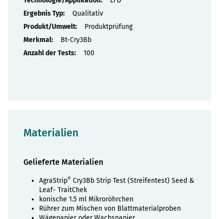
LFD
Qualitativ
Produktprüfung
Bt-Cry3Bb
100
Materialien
Gelieferte Materialien
®
AgraStrip
Cry3Bb Strip Test (Streifentest) Seed &
Leaf- TraitChek
konische 1.5 ml Mikroröhrchen
Rührer zum Mischen von Blattmaterialproben
Wägepapier oder Wachspapier