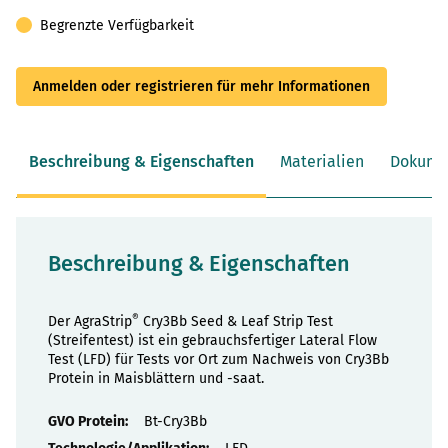
Begrenzte Verfügbarkeit
Anmelden oder registrieren für mehr Informationen
Beschreibung & Eigenschaften
Materialien
Dokume
Beschreibung & Eigenschaften
®
Der AgraStrip
Cry3Bb Seed & Leaf Strip Test
(Streifentest) ist ein gebrauchsfertiger Lateral Flow
Test (LFD) für Tests vor Ort zum Nachweis von Cry3Bb
Protein in Maisblättern und -saat.
Eigenschaften
Bt-Cry3Bb