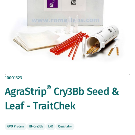
Zum
10001323
Anfang
®
AgraStrip
Cry3Bb Seed &
der
Bildergalerie
springen
Leaf - TraitChek
GVO Protein
Bt-Cry3Bb
LFD
Qualitativ